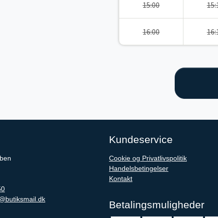
15:00
15:
16:00
16:
Kundeservice
iben
Cookie og Privatlivspolitik
Handelsbetingelser
Kontakt
50
@butiksmail.dk
Betalingsmuligheder