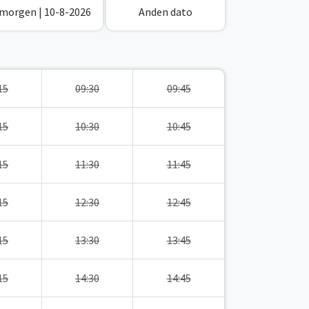
 morgen
| 10-8-2026
Anden dato
15
09:30
09:45
15
10:30
10:45
15
11:30
11:45
15
12:30
12:45
15
13:30
13:45
15
14:30
14:45